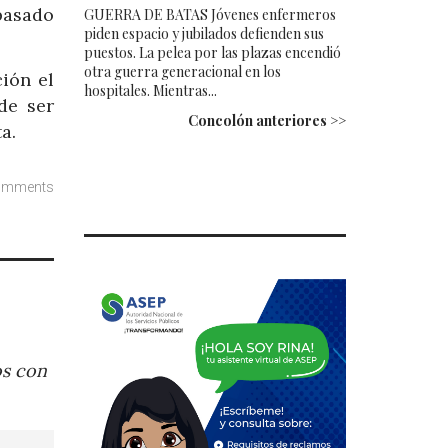
pasado
GUERRA DE BATAS Jóvenes enfermeros
piden espacio y jubilados defienden sus
puestos. La pelea por las plazas encendió
otra guerra generacional en los
ión el
hospitales. Mientras...
de ser
Concolón anteriores >>
a.
omments
os con