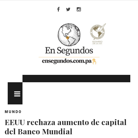
Skip
to
Facebook
Twitter
Instagram
content
MENU
MUNDO
EEUU rechaza aumento de capital
del Banco Mundial