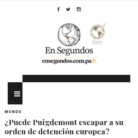
Skip
to
Facebook
Twitter
Instagram
content
MENU
MUNDO
¿Puede Puigdemont escapar a su
orden de detención europea?