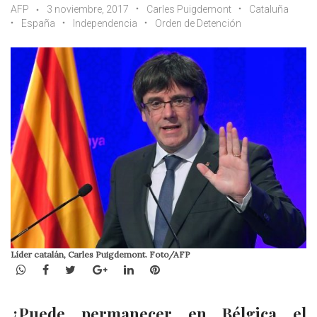
AFP
3 noviembre, 2017
Carles Puigdemont
Cataluña
España
Independencia
Orden de Detención
Líder catalán, Carles Puigdemont. Foto/AFP
WhatsApp
Facebook
Twitter
Google+
LinkedIn
Pinterest
¿Puede permanecer en Bélgica el