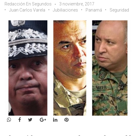
Redacción En Segundos
3 noviembre, 2017
Juan Carlos Varela
Jubiliaciones
Panamá
Seguridad
WhatsApp
Facebook
Twitter
Google+
LinkedIn
Pinterest