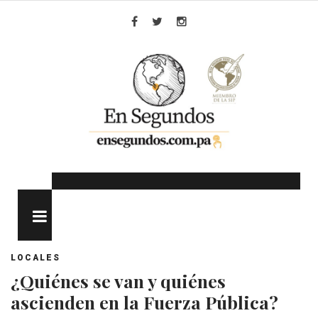
Skip
to
Facebook
Twitter
Instagram
content
MENU
LOCALES
¿Quiénes se van y quiénes
ascienden en la Fuerza Pública?