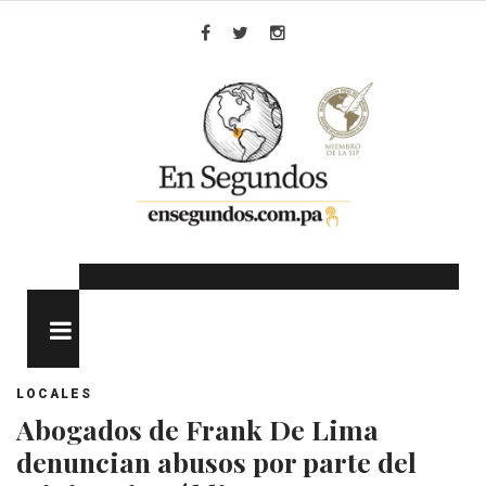
Skip
to
Facebook
Twitter
Instagram
content
MENU
LOCALES
Abogados de Frank De Lima
denuncian abusos por parte del