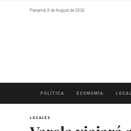
Skip
to
Panamá, 6 de August de 2026.
content
POLÍTICA
ECONOMÍA
LOCA
LOCALES