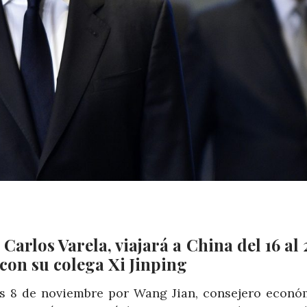
arlos Varela, viajará a China del 16 al 
on su colega Xi Jinping
es 8 de noviembre por Wang Jian, consejero econó