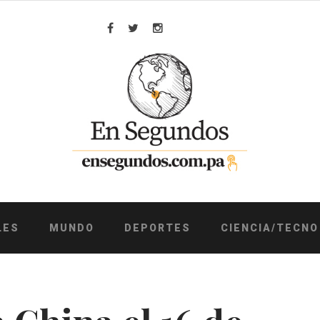
Facebook
Twitter
Instagram
LES
MUNDO
DEPORTES
CIENCIA/TECNO