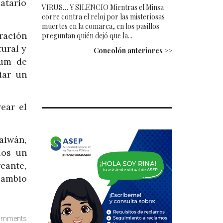
atario
VIRUS… Y SILENCIO Mientras el Minsa
corre contra el reloj por las misteriosas
muertes en la comarca, en los pasillos
ración
preguntan quién dejó que la...
tural y
Concolón anteriores >>
dum de
iar un
ear el
aiwán,
los un
cante,
cambio
omments