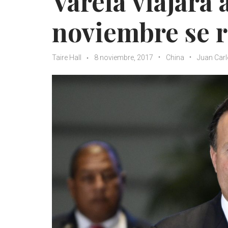
Varela viajará 
noviembre se r
Taire Hall
8 noviembre, 2017
China
Juan Carl