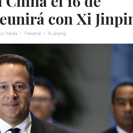
a China el 16 de
eunirá con Xi Jinpi
os Varela
Panamá
Xi Jinping