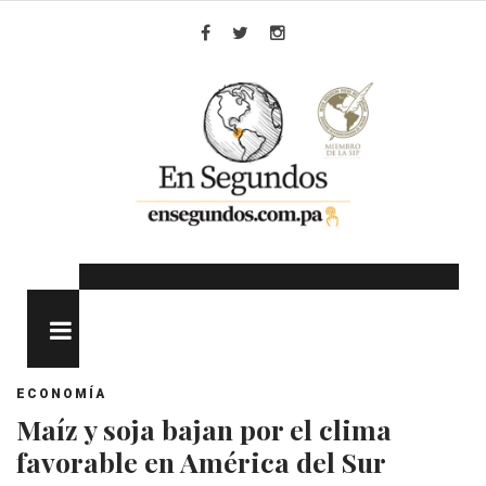
Skip
to
Facebook
Twitter
Instagram
content
MENU
ECONOMÍA
Maíz y soja bajan por el clima
favorable en América del Sur