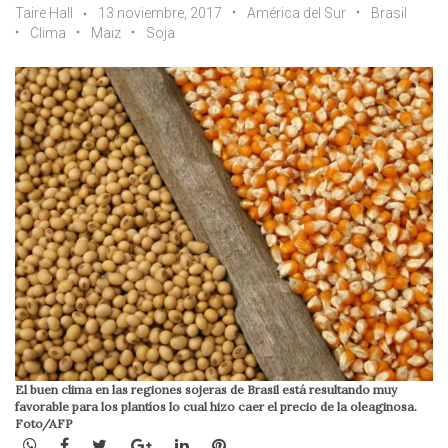
Taire Hall
13 noviembre, 2017
América del Sur
Brasil
Clima
Maiz
Soja
El buen clima en las regiones sojeras de Brasil está resultando muy
favorable para los plantíos lo cual hizo caer el precio de la oleaginosa.
Foto/AFP
WhatsApp
Facebook
Twitter
Google+
LinkedIn
Pinterest