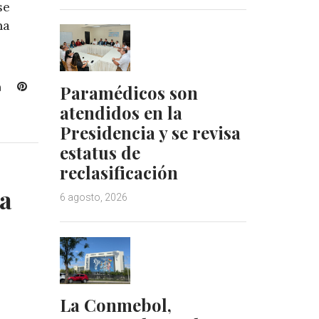
se
na
L
P
Paramédicos son
i
i
atendidos en la
n
n
Presidencia y se revisa
k
t
estatus de
e
e
d
r
reclasificación
I
e
a
6 agosto, 2026
n
s
t
La Conmebol,