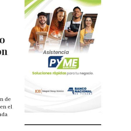
o
ón
ón de
en el
ada