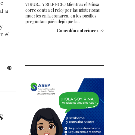
ue
VIRUS… Y SILENCIO Mientras el Minsa
corre contra el reloj por las misteriosas
l a
muertes en la comarca, en los pasillos
preguntan quién dejó que la...
 y
Concolón anteriores >>
n el
L
P
i
i
n
n
k
t
e
e
d
r
I
e
s
n
s
t