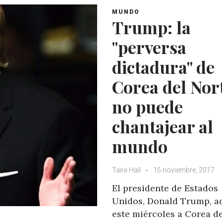
A
o
e
e
MUNDO
p
o
r
+
Trump: la
p
k
"perversa
dictadura" de
Corea del Nor
no puede
chantajear al
mundo
Taire Hall
15 noviembre, 2017
El presidente de Estados
Unidos, Donald Trump, ad
este miércoles a Corea d