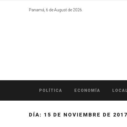
Skip
to
Panamá, 6 de August de 2026.
content
POLÍTICA
ECONOMÍA
LOCA
DÍA:
15 DE NOVIEMBRE DE 201