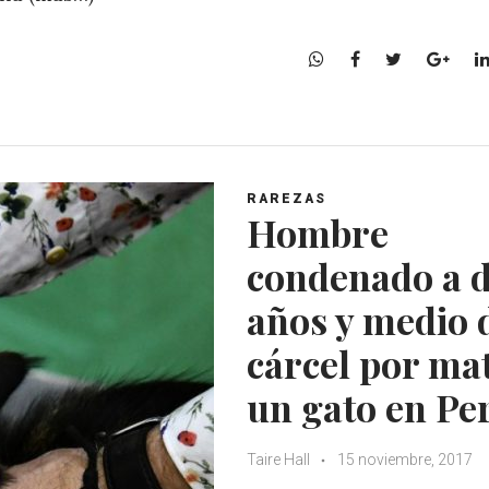
W
F
T
G
h
a
w
o
a
c
i
o
t
e
t
g
s
b
t
l
A
o
e
e
RAREZAS
p
o
r
+
Hombre
p
k
condenado a 
años y medio 
cárcel por ma
un gato en Pe
Taire Hall
15 noviembre, 2017