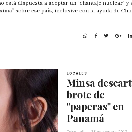
o está dispuesta a aceptar un “chantaje nuclear” y 
ima” sobre ese país, inclusive con la ayuda de Chi
W
F
T
G
h
a
w
o
a
c
i
o
t
e
t
g
s
b
t
l
A
o
e
e
LOCALES
p
o
r
+
Minsa descart
p
k
brote de
"paperas" en
Panamá
Taire Hall
15 noviembre, 2017