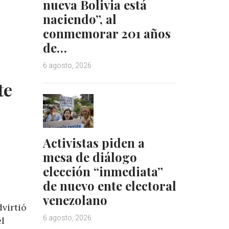
nueva Bolivia está
d
r
naciendo”, al
I
e
n
s
conmemorar 201 años
t
de…
6 agosto, 2026
te
Activistas piden a
mesa de diálogo
elección “inmediata”
de nuevo ente electoral
venezolano
virtió
6 agosto, 2026
el