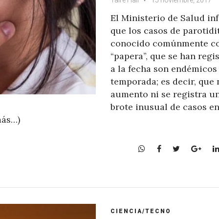
El Ministerio de Salud i
que los casos de parotidit
conocido comúnmente c
“papera”, que se han regi
a la fecha son endémicos 
temporada; es decir, que 
aumento ni se registra u
brote inusual de casos en
más…)
W
F
T
G
h
a
w
o
a
c
i
o
t
e
t
g
s
b
t
l
A
o
e
e
CIENCIA/TECNO
p
o
r
+