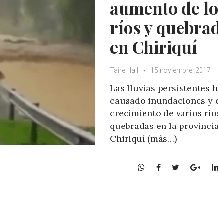
aumento de lo
ríos y quebra
en Chiriquí
Taire Hall
15 noviembre, 2017
Las lluvias persistentes 
causado inundaciones y 
crecimiento de varios río
quebradas en la provinci
Chiriquí (más…)
W
F
T
G
h
a
w
o
a
c
i
o
t
e
t
g
s
b
t
l