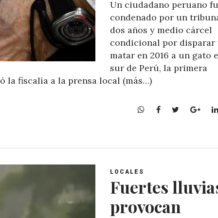
Un ciudadano peruano f
condenado por un tribuna
dos años y medio cárcel
condicional por disparar
matar en 2016 a un gato e
sur de Perú, la primera
ó la fiscalía a la prensa local (más…)
W
F
T
G
h
a
w
o
a
c
i
o
t
e
t
g
s
b
t
l
A
o
e
e
LOCALES
p
o
r
+
Fuertes lluvia
p
k
provocan