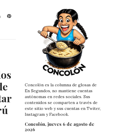
L
P
i
i
n
n
k
t
e
e
d
r
I
e
n
s
t
dos
de
Concolón es la columna de glosas de
En Segundos, no mantiene cuentas
tar
autónomas en redes sociales. Sus
contenidos se comparten a través de
rú
este sitio web y sus cuentas en Twiter,
Instagram y Facebook.
Concolón, jueves 6 de agosto de
2026