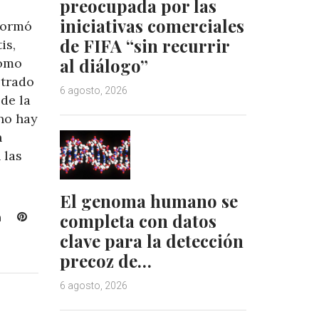
preocupada por las
iniciativas comerciales
nformó
de FIFA “sin recurrir
is,
al diálogo”
omo
strado
6 agosto, 2026
de la
no hay
n
 las
El genoma humano se
L
P
completa con datos
i
i
clave para la detección
n
n
precoz de…
k
t
e
e
6 agosto, 2026
d
r
I
e