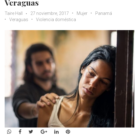
Veraguas
Taire Hall
27 noviembre, 2017
Mujer
Panamá
Veraguas
Violencia doméstica
WhatsApp
Facebook
Twitter
Google+
LinkedIn
Pinterest