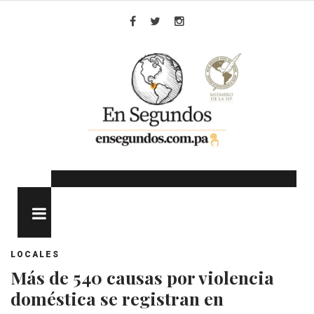
Skip
to
Facebook
Twitter
Instagram
content
MENU
LOCALES
Más de 540 causas por violencia
doméstica se registran en