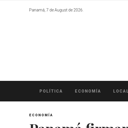
Skip
to
Panamá, 7 de August de 2026.
content
POLÍTICA
ECONOMÍA
LOCA
ECONOMÍA