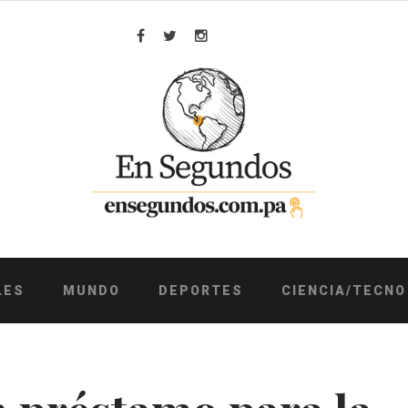
Facebook
Twitter
Instagram
LES
MUNDO
DEPORTES
CIENCIA/TECNO