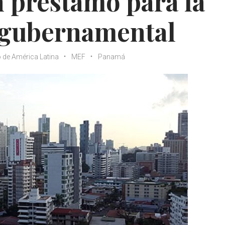
 préstamo para la
 gubernamental
 de América Latina
MEF
Panamá