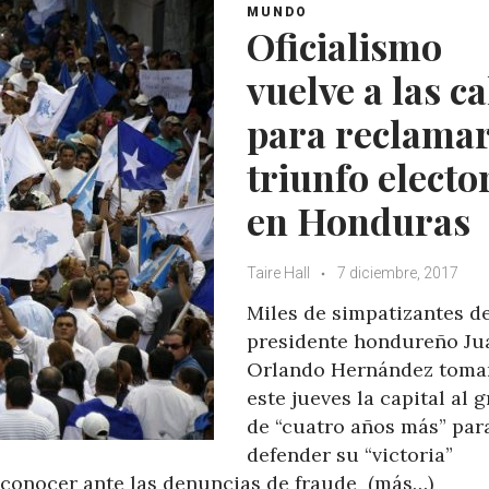
MUNDO
p
o
r
+
Oficialismo
p
k
vuelve a las ca
para reclama
triunfo electo
en Honduras
Taire Hall
7 diciembre, 2017
Miles de simpatizantes d
presidente hondureño Ju
Orlando Hernández toma
este jueves la capital al g
de “cuatro años más” par
defender su “victoria”
reconocer ante las denuncias de fraude (más…)