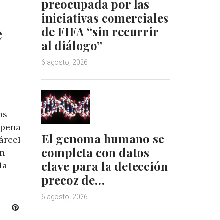
preocupada por las
iniciativas comerciales
e
de FIFA “sin recurrir
al diálogo”
6 agosto, 2026
os
 pena
El genoma humano se
árcel
completa con datos
ón
clave para la detección
la
precoz de…
6 agosto, 2026
L
P
i
i