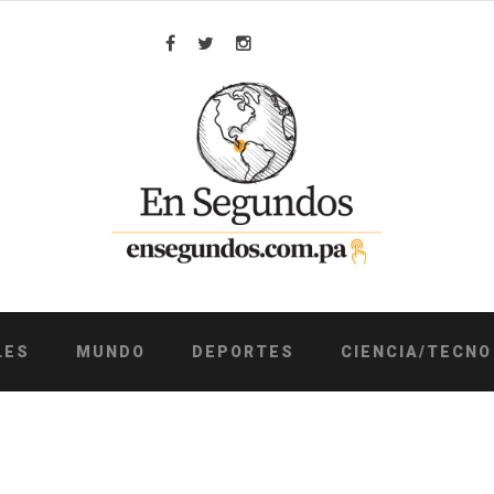
Facebook
Twitter
Instagram
LES
MUNDO
DEPORTES
CIENCIA/TECNO