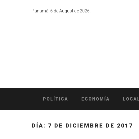
Skip
to
Panamá, 6 de August de 2026.
content
POLÍTICA
ECONOMÍA
LOCA
DÍA:
7 DE DICIEMBRE DE 2017