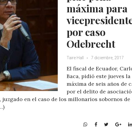
máxima para
vicepresident
por caso
Odebrecht
Taire Hall
7 diciembre, 2017
El fiscal de Ecuador, Carl
Baca, pidió este jueves la
máxima de seis años de c
por el delito de asociaci
s, juzgado en el caso de los millonarios sobornos de 
…)
W
F
T
G
h
a
w
o