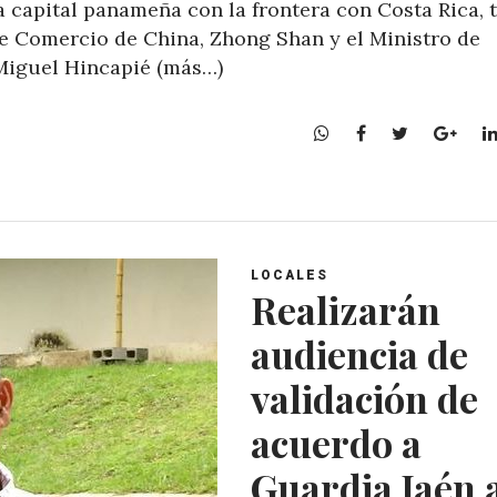
a capital panameña con la frontera con Costa Rica, 
de Comercio de China, Zhong Shan y el Ministro de
 Miguel Hincapié (más…)
W
F
T
G
h
a
w
o
a
c
i
o
t
e
t
g
s
b
t
l
A
o
e
e
LOCALES
p
o
r
+
Realizarán
p
k
audiencia de
validación de
acuerdo a
Guardia Jaén 