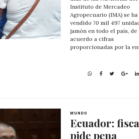
Instituto de Mercadeo
Agropecuario (IMA) se ha
vendido 70 mil 497 unida
jamón en todo el país, de
acuerdo a cifras
proporcionadas por la en
W
F
T
G
h
a
w
o
a
c
i
o
t
e
t
g
s
b
t
l
A
o
e
e
MUNDO
p
o
r
+
Ecuador: fisca
p
k
pide pena