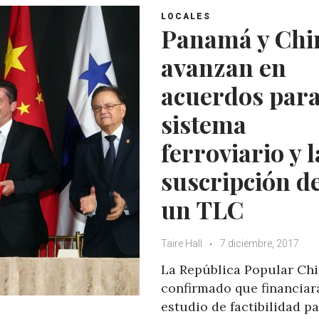
LOCALES
Panamá y Chi
avanzan en
acuerdos par
sistema
ferroviario y l
suscripción d
un TLC
Taire Hall
7 diciembre, 2017
La República Popular Chi
confirmado que financiar
estudio de factibilidad p