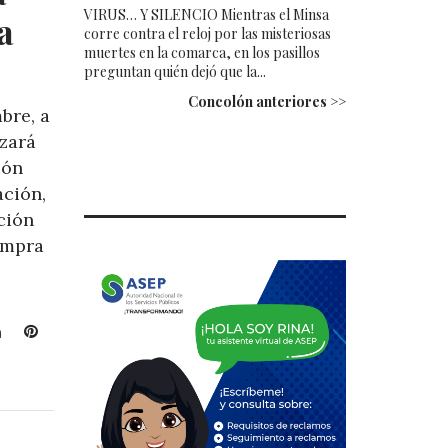
VIRUS… Y SILENCIO Mientras el Minsa
a
corre contra el reloj por las misteriosas
muertes en la comarca, en los pasillos
preguntan quién dejó que la...
Concolón anteriores >>
bre, a
izará
ión
ación,
ción
ompra
L
P
i
i
n
n
k
t
e
e
d
r