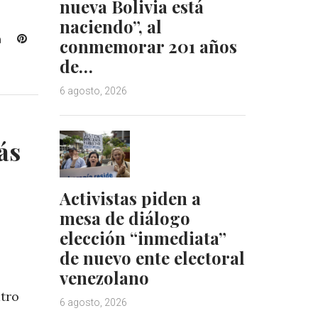
nueva Bolivia está
naciendo”, al
L
P
conmemorar 201 años
i
i
de…
n
n
k
t
6 agosto, 2026
e
e
d
r
I
e
ás
n
s
t
Activistas piden a
mesa de diálogo
elección “inmediata”
de nuevo ente electoral
venezolano
tro
6 agosto, 2026