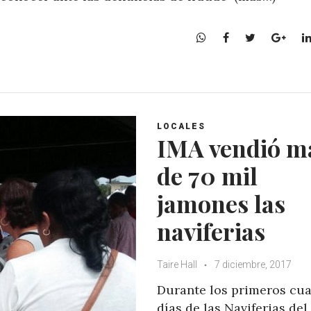
W
F
T
G
h
a
w
o
a
c
i
o
t
e
t
g
s
b
t
l
A
o
e
e
LOCALES
p
o
r
+
IMA vendió m
p
k
de 70 mil
jamones las
naviferias
Taire Hall
7 diciembre, 2017
Durante los primeros cua
días de las Naviferias del