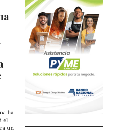
na
a
a
e
na ha
á el
ara un