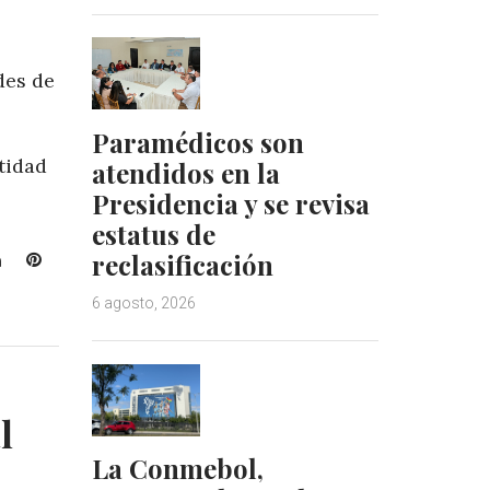
des de
Paramédicos son
tidad
atendidos en la
Presidencia y se revisa
estatus de
reclasificación
L
P
i
i
6 agosto, 2026
n
n
k
t
e
e
d
r
I
e
l
n
s
t
La Conmebol,