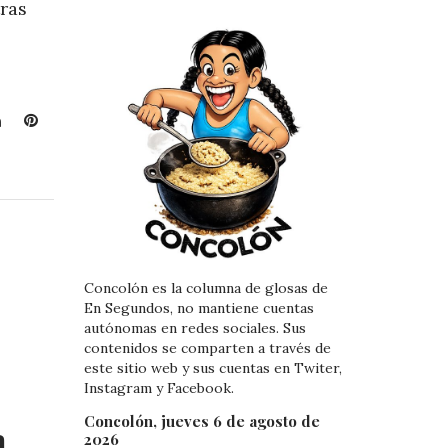
tras
L
P
i
i
n
n
k
t
e
e
d
r
I
e
n
s
Concolón es la columna de glosas de
t
En Segundos, no mantiene cuentas
autónomas en redes sociales. Sus
contenidos se comparten a través de
este sitio web y sus cuentas en Twiter,
Instagram y Facebook.
Concolón, jueves 6 de agosto de
a
2026