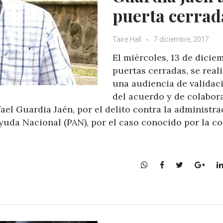
puerta cerrad
Taire Hall
7 diciembre, 2017
El miércoles, 13 de diciem
puertas cerradas, se real
una audiencia de validac
del acuerdo y de colabor
ael Guardia Jaén, por el delito contra la administra
Ayuda Nacional (PAN), por el caso conocido por la c
W
F
T
G
h
a
w
o
a
c
i
o
t
e
t
g
s
b
t
l
A
o
e
e