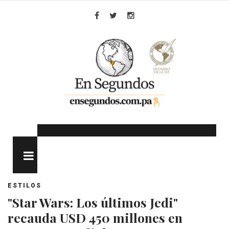
Skip
to
Facebook
Twitter
Instagram
content
MENU
ESTILOS
"Star Wars: Los últimos Jedi"
recauda USD 450 millones en