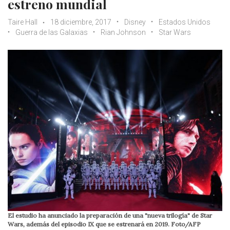
estreno mundial
Taire Hall
18 diciembre, 2017
Disney
Estados Unidos
Guerra de las Galaxias
Rian Johnson
Star Wars
El estudio ha anunciado la preparación de una "nueva trilogía" de Star
Wars, además del episodio IX que se estrenará en 2019. Foto/AFP