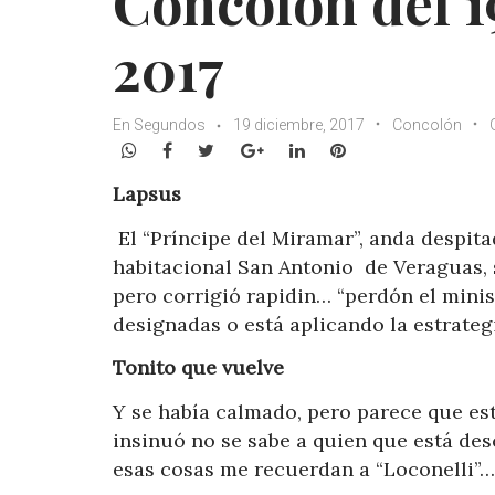
Concolón del 1
2017
En Segundos
19 diciembre, 2017
Concolón
WhatsApp
Facebook
Twitter
Google+
LinkedIn
Pinterest
Lapsus
El “Príncipe del Miramar”, anda despit
habitacional San Antonio de Veraguas, 
pero corrigió rapidin… “perdón el minis
designadas o está aplicando la estrate
Tonito que vuelve
Y se había calmado, pero parece que es
insinuó no se sabe a quien que está des
esas cosas me recuerdan a “Loconelli”