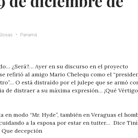
9 de diciembre de
Glosas
Panamá
ado… ¿Será?… Ayer en su discurso en el proyecto
se refirió al amigo Mario Chelequ como el “presiden
tro”… O está distraído por el julepe que se armó co
gia de distraer a su máxima expresión… ¡Qué Vértig
ta en modo “Mr. Hyde”, también en Veraguas el homb
cuidando a la esposa por estar en tuiter… Dice Tin
… Que decepción