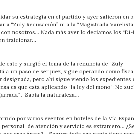
dar su estrategia en el partido y ayer salieron en 
car a “Zuly Recusación” ni a la “Magistrada Varelista
e con nosotros… Nada más ayer lo decíamos los “Di-
ien traicionar…
e esto y surgió el tema de la renuncia de “Zuly
tá a un paso de ser juez, sigue operando como fisc
r designada, pero ahí sigue viendo los expedientes 
sa es que está aplicando “la ley del mono”: No sue
garrada”… Sabia la naturaleza…
orrido por varios eventos en hoteles de la Vía Españ
 personal de atención y servicio es extranjero… ¿S
ta por esas áreas?… Seguro toda esa gente tiene pe