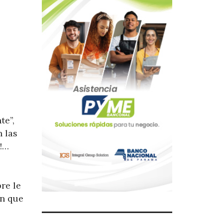
te”,
n las
o!…
re le
ín que