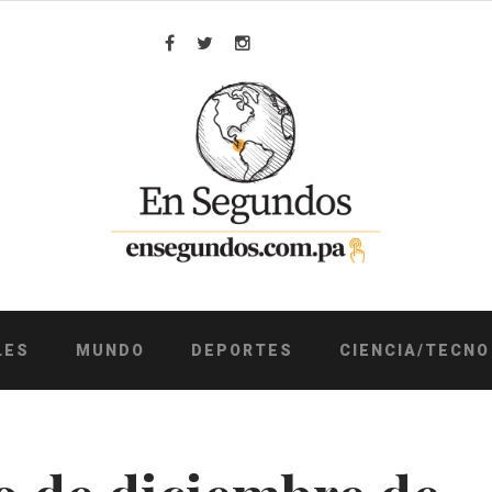
Facebook
Twitter
Instagram
LES
MUNDO
DEPORTES
CIENCIA/TECNO