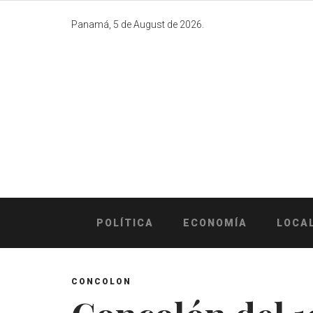
Skip
to
Panamá, 5 de August de 2026.
content
POLÍTICA
ECONOMÍA
LOCA
CONCOLON