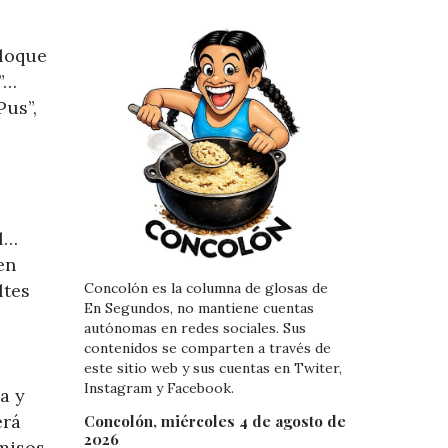
bloque
”…
Pus”,
al…
en
ltes
Concolón es la columna de glosas de
En Segundos, no mantiene cuentas
autónomas en redes sociales. Sus
contenidos se comparten a través de
este sitio web y sus cuentas en Twiter,
Instagram y Facebook.
a y
erá
Concolón, miércoles 4 de agosto de
2026
rmisos