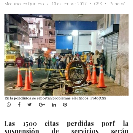
Mequisedec Quintero
19 diciembre, 2017
CSS
Panamá
En la policlínica se reportan problemas eléctricos. Foto(CSS
WhatsApp
Facebook
Twitter
Google+
LinkedIn
Pinterest
Las 1500 citas perdidas porf la
suspensión de servicios serán