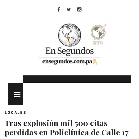
Skip
to
Facebook
Twitter
Instagram
content
MENU
LOCALES
Tras explosión mil 500 citas
perdidas en Policlínica de Calle 17