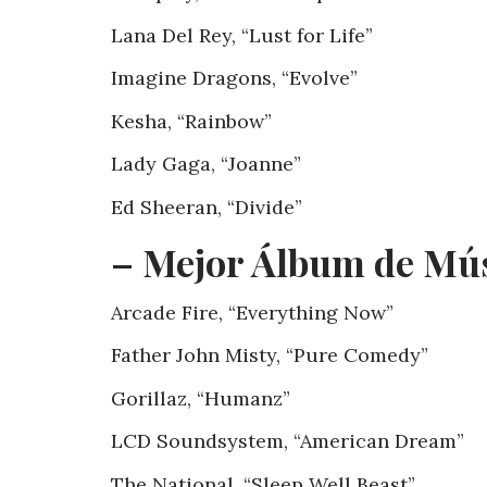
Lana Del Rey, “Lust for Life”
Imagine Dragons, “Evolve”
Kesha, “Rainbow”
Lady Gaga, “Joanne”
Ed Sheeran, “Divide”
– Mejor Álbum de Mús
Arcade Fire, “Everything Now”
Father John Misty, “Pure Comedy”
Gorillaz, “Humanz”
LCD Soundsystem, “American Dream”
The National, “Sleep Well Beast”