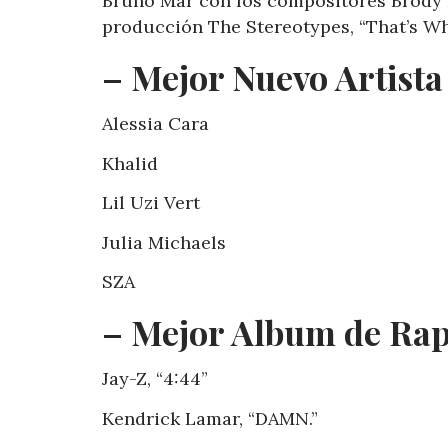
Bruno Mar con los compositores Brody 
producción The Stereotypes, “That’s Wh
– Mejor Nuevo Artista
Alessia Cara
Khalid
Lil Uzi Vert
Julia Michaels
SZA
– Mejor Album de Rap
Jay-Z, “4:44”
Kendrick Lamar, “DAMN.”