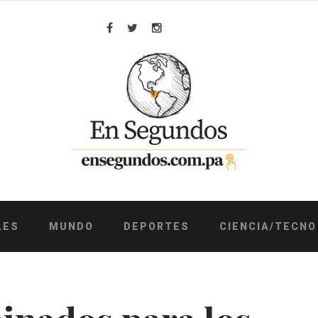
Facebook
Twitter
Instagram
LES
MUNDO
DEPORTES
CIENCIA/TECNO