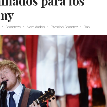
minados para los
mmy
Grammys
Nomidados
Premios Grammy
Rap