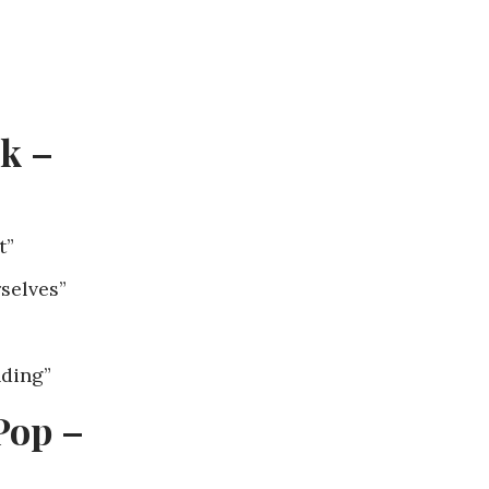
k –
t”
selves”
nding”
Pop –