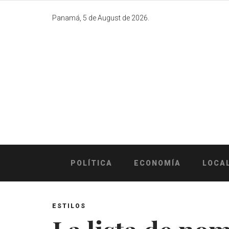
Skip
to
Panamá, 5 de August de 2026.
content
POLÍTICA
ECONOMÍA
LOCA
ESTILOS