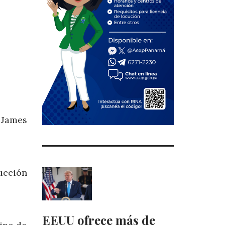
 James
ucción
EEUU ofrece más de