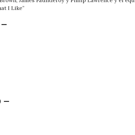
Brown, James Fauntleroy y Philip Lawrence y el equ
at I Like”
 –
 –