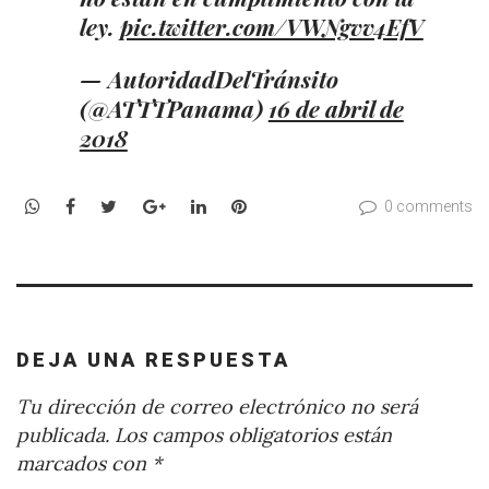
ley.
pic.twitter.com/VWNgvv4EfV
— AutoridadDelTránsito
(@ATTTPanama)
16 de abril de
2018
WhatsApp
Facebook
Twitter
Google+
LinkedIn
Pinterest
0 comments
DEJA UNA RESPUESTA
Tu dirección de correo electrónico no será
publicada.
Los campos obligatorios están
marcados con
*