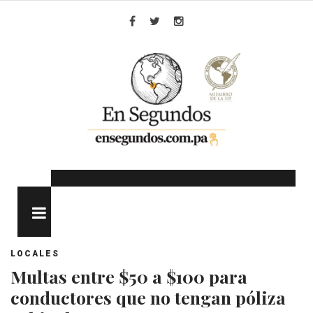
Skip
to
Facebook
Twitter
Instagram
content
MENU
LOCALES
Multas entre $50 a $100 para
conductores que no tengan póliza