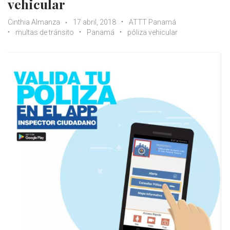
vehicular
Cinthia Almanza
17 abril, 2018
ATTT Panamá
multas de tránsito
Panamá
póliza vehicular