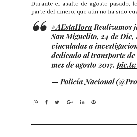
Durante el asalto de agosto pasado, l
parte del dinero, que aún no ha sido cu
#AEstaHora
Realizamos j
San Miguelito, 24 de Dic,
vinculadas a investigacio
dedicado al transporte de 
mes de agosto 2017.
pic.t
— Policía Nacional (@Pro
WhatsApp
Facebook
Twitter
Google+
LinkedIn
Pinterest