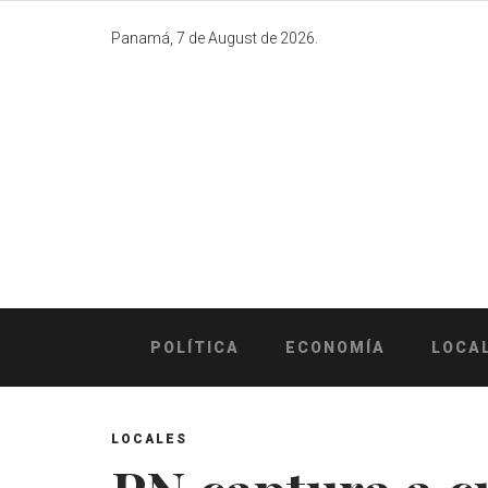
Skip
to
Panamá, 7 de August de 2026.
content
POLÍTICA
ECONOMÍA
LOCA
LOCALES