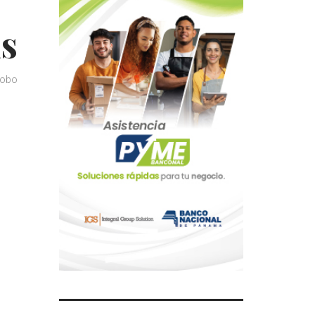
is
obo