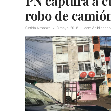
PN captura a c
robo de camió
Cinthia Almanza
3 mayo, 2018
camión blindado