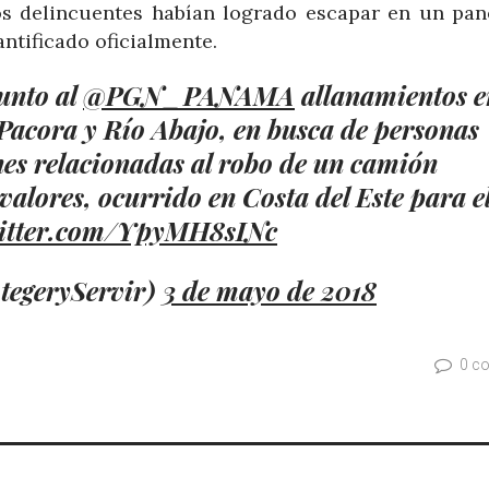
os delincuentes habían logrado escapar en un pan
antificado oficialmente.
unto al
@PGN_PANAMA
allanamientos e
 Pacora y Río Abajo, en busca de personas
nes relacionadas al robo de un camión
valores, ocurrido en Costa del Este para e
witter.com/YpyMH8sINc
tegeryServir)
3 de mayo de 2018
0 c