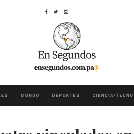
Facebook
Twitter
Instagram
LES
MUNDO
DEPORTES
CIENCIA/TECNO