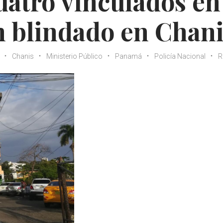
uatro vinculados en
n blindado en Chan
Chanis
Ministerio Público
Panamá
Policía Nacional
R