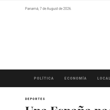
Skip
to
Panamá, 7 de August de 2026.
content
POLÍTICA
ECONOMÍA
LOCA
DEPORTES