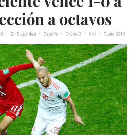
iente vence 1-0 a
rección a octavos
18
En Segundos
España
Grupo B
Irán
Rusia 2018