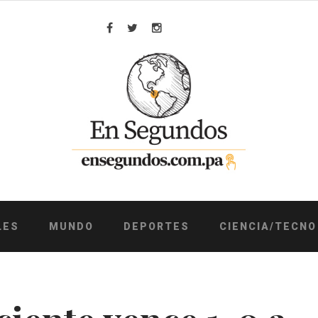
Facebook
Twitter
Instagram
LES
MUNDO
DEPORTES
CIENCIA/TECNO