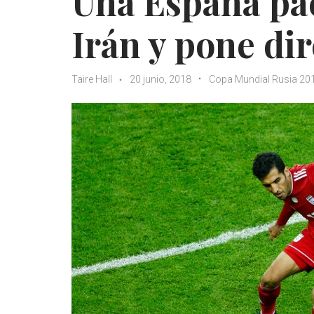
Una España pac
Irán y pone di
Taire Hall
20 junio, 2018
Copa Mundial Rusia 20