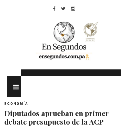
Skip
to
Facebook
Twitter
Instagram
content
MENU
ECONOMÍA
Diputados aprueban en primer
debate presupuesto de la ACP