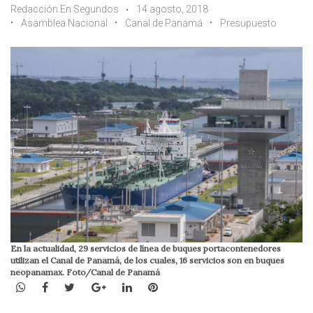
Redacción En Segundos
14 agosto, 2018
Asamblea Nacional
Canal de Panamá
Presupuesto
En la actualidad, 29 servicios de línea de buques portacontenedores
utilizan el Canal de Panamá, de los cuales, 16 servicios son en buques
neopanamax. Foto/Canal de Panamá
WhatsApp
Facebook
Twitter
Google+
LinkedIn
Pinterest