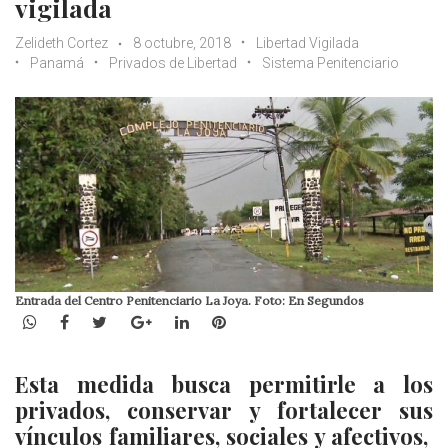
vigilada
Zelideth Cortez
8 octubre, 2018
Libertad Vigilada
Panamá
Privados de Libertad
Sistema Penitenciario
Entrada del Centro Penitenciario La Joya. Foto: En Segundos
WhatsApp
Facebook
Twitter
Google+
LinkedIn
Pinterest
Esta medida busca permitirle a los
privados, conservar y fortalecer sus
vínculos familiares, sociales y afectivos,