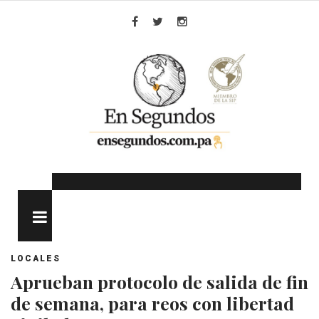
Skip
to
Facebook
Twitter
Instagram
content
MENU
LOCALES
Aprueban protocolo de salida de fin
de semana, para reos con libertad