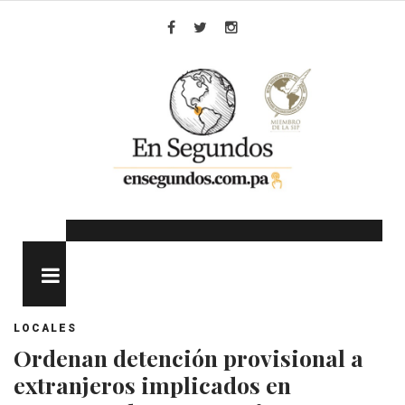
Skip
to
Facebook
Twitter
Instagram
content
MENU
LOCALES
Ordenan detención provisional a
extranjeros implicados en