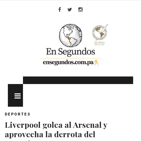
Skip
to
Facebook
Twitter
Instagram
content
MENU
DEPORTES
Liverpool golea al Arsenal y
aprovecha la derrota del