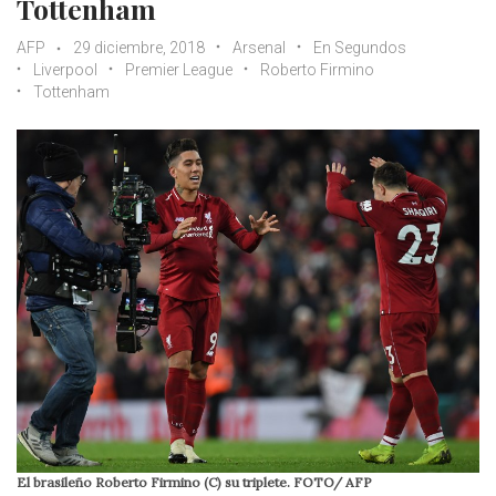
Tottenham
AFP
29 diciembre, 2018
Arsenal
En Segundos
Liverpool
Premier League
Roberto Firmino
Tottenham
El brasileño Roberto Firmino (C) su triplete. FOTO/ AFP