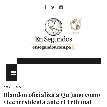
Skip
to
Facebook
Twitter
Instagram
content
MENU
POLITICA
Blandón oficializa a Quijano como
vicepresidenta ante el Tribunal