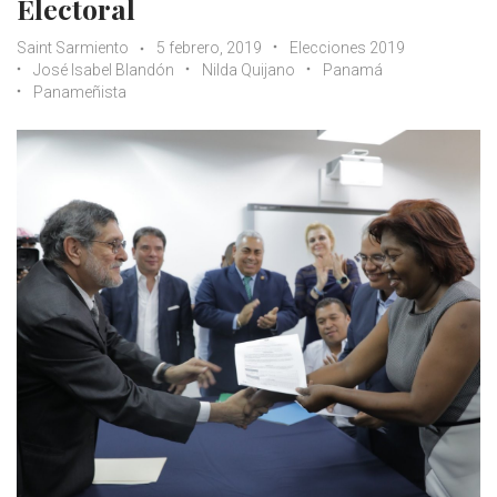
Electoral
Saint Sarmiento
5 febrero, 2019
Elecciones 2019
José Isabel Blandón
Nilda Quijano
Panamá
Panameñista