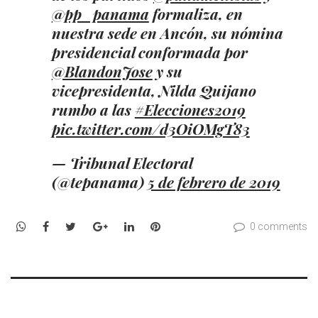
@pp_panama
formaliza, en
nuestra sede en Ancón, su nómina
presidencial conformada por
@BlandonJose
y su
vicepresidenta, Nilda Quijano
rumbo a las
#Elecciones2019
pic.twitter.com/d3OiOMgT83
— Tribunal Electoral
(@tepanama)
5 de febrero de 2019
WhatsApp
Facebook
Twitter
Google+
LinkedIn
Pinterest
0 comments