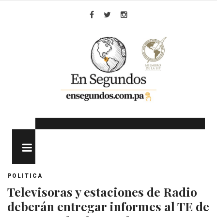
Skip
to
Facebook
Twitter
Instagram
content
MENU
POLITICA
Televisoras y estaciones de Radio
deberán entregar informes al TE de