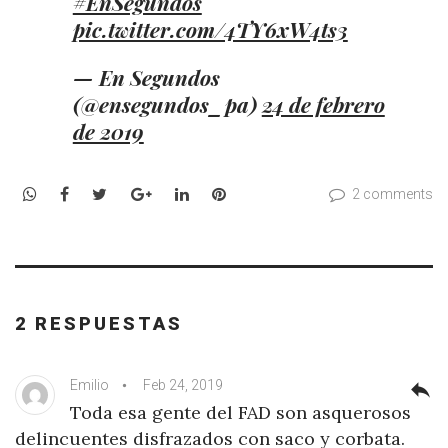
#EnSegundos
pic.twitter.com/4TY6xW4ts3
— En Segundos
(@ensegundos_pa)
24 de febrero
de 2019
WhatsApp
Facebook
Twitter
Google+
LinkedIn
Pinterest
2 comments
2 RESPUESTAS
Emilio
Feb 24, 2019
reply
Toda esa gente del FAD son asquerosos
delincuentes disfrazados con saco y corbata.