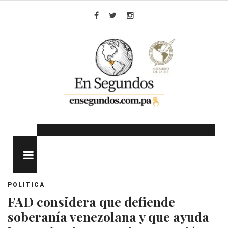
Skip
to
Facebook
Twitter
Instagram
content
MENU
POLITICA
FAD considera que defiende
soberanía venezolana y que ayuda