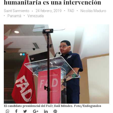
humanitaria es una intervención
Saint Sarmiento
24 febrero, 2019
FAD
Nicolás Maduro
Panamá
Venezuela
El candidato presidencial del FAD; Saúl Méndez. Foto/EnSegundos
WhatsApp
Facebook
Twitter
Google+
LinkedIn
Pinterest