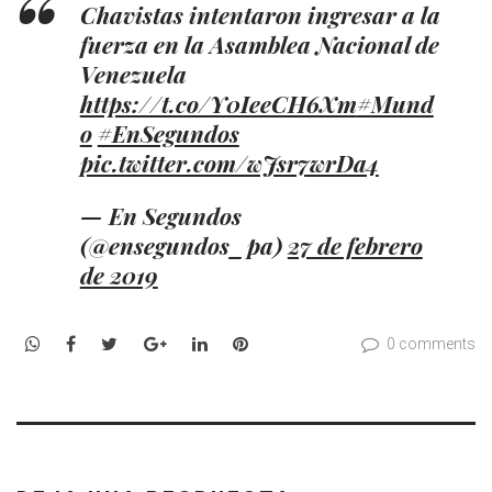
Chavistas intentaron ingresar a la
fuerza en la Asamblea Nacional de
Venezuela
https://t.co/Y0IeeCH6Xm
#Mund
o
#EnSegundos
pic.twitter.com/wJsr7wrDa4
— En Segundos
(@ensegundos_pa)
27 de febrero
de 2019
WhatsApp
Facebook
Twitter
Google+
LinkedIn
Pinterest
0 comments