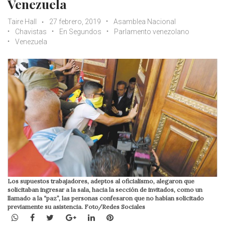
Venezuela
Taire Hall
27 febrero, 2019
Asamblea Nacional
Chavistas
En Segundos
Parlamento venezolano
Venezuela
Los supuestos trabajadores, adeptos al oficialismo, alegaron que
solicitaban ingresar a la sala, hacia la sección de invitados, como un
llamado a la “paz”, las personas confesaron que no habían solicitado
previamente su asistencia. Foto/Redes Sociales
WhatsApp
Facebook
Twitter
Google+
LinkedIn
Pinterest