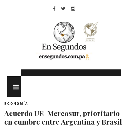
Skip
to
Facebook
Twitter
Instagram
content
MENU
ECONOMÍA
Acuerdo UE-Mercosur, prioritario
en cumbre entre Argentina y Brasil