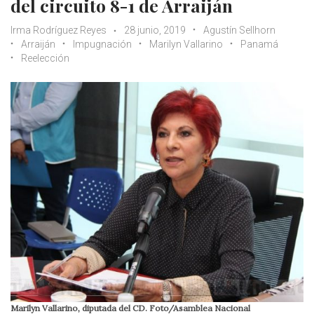
del circuito 8-1 de Arraiján
Irma Rodríguez Reyes
28 junio, 2019
Agustín Sellhorn
Arraiján
Impugnación
Marilyn Vallarino
Panamá
Reelección
Marilyn Vallarino, diputada del CD. Foto/Asamblea Nacional