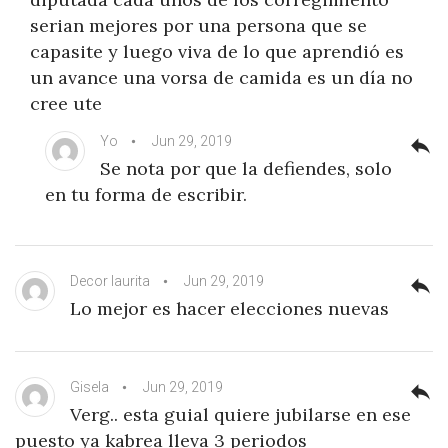
serian mejores por una persona que se
capasite y luego viva de lo que aprendió es
un avance una vorsa de camida es un día no
cree ute
Yo
Jun 29, 2019
reply
Se nota por que la defiendes, solo
en tu forma de escribir.
Decor laurita
Jun 29, 2019
reply
Lo mejor es hacer elecciones nuevas
Gisela
Jun 29, 2019
reply
Verg.. esta guial quiere jubilarse en ese
puesto ya kabrea lleva 3 periodos