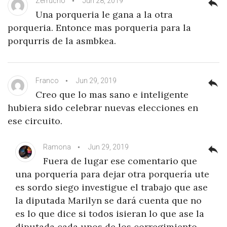
Zerrucho
Jun 28, 2019
reply
Una porqueria le gana a la otra
porqueria. Entonce mas porqueria para la
porqurris de la asmbkea.
Franco
Jun 29, 2019
reply
Creo que lo mas sano e inteligente
hubiera sido celebrar nuevas elecciones en
ese circuito.
Ramona
Jun 29, 2019
reply
Fuera de lugar ese comentario que
una porquería para dejar otra porquería ute
es sordo siego investigue el trabajo que ase
la diputada Marilyn se dará cuenta que no
es lo que dice si todos isieran lo que ase la
diputada cada unos de los corregimiento