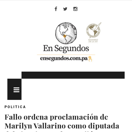
Skip
to
Facebook
Twitter
Instagram
content
MENU
POLITICA
Fallo ordena proclamación de
Marilyn Vallarino como diputada