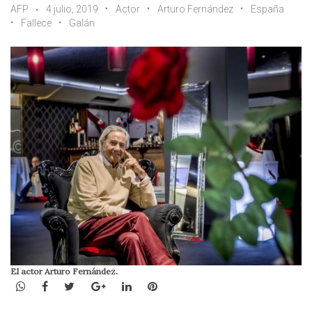
AFP
4 julio, 2019
Actor
Arturo Fernández
España
Fallece
Galán
El actor Arturo Fernández.
WhatsApp
Facebook
Twitter
Google+
LinkedIn
Pinterest