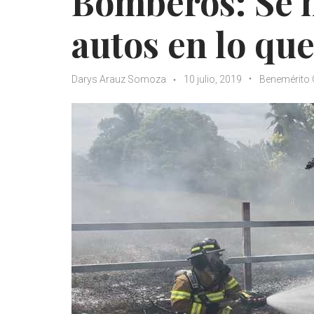
Bomberos: Se 
autos en lo que
Darys Arauz Somoza
10 julio, 2019
Benemérito