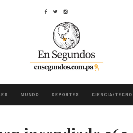
Facebook
Twitter
Instagram
LES
MUNDO
DEPORTES
CIENCIA/TECNO