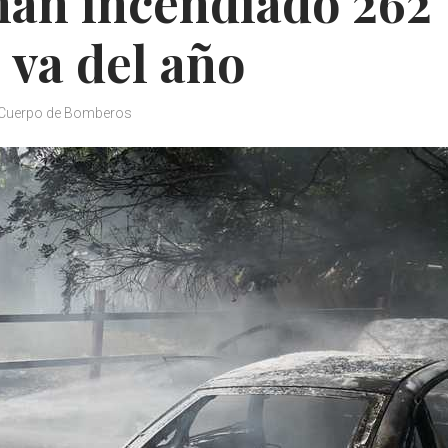
han incendiado 262
 va del año
 Cuerpo de Bomberos