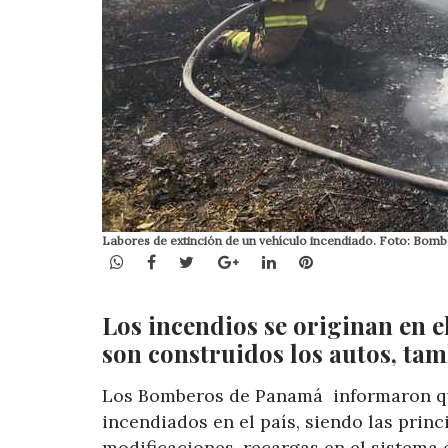
Labores de extinción de un vehículo incendiado. Foto: Bom
WhatsApp
Facebook
Twitter
Google+
LinkedIn
Pinterest
Los incendios se originan en e
son construidos los autos, tam
Los Bomberos de Panamá informaron que
incendiados en el país, siendo las prin
modificaciones, recargas en el sistema 