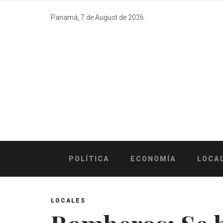
Skip
to
Panamá, 7 de August de 2026.
content
POLÍTICA
ECONOMÍA
LOCA
LOCALES