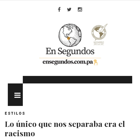
Skip
to
Facebook
Twitter
Instagram
content
MENU
ESTILOS
Lo único que nos separaba era el
racismo