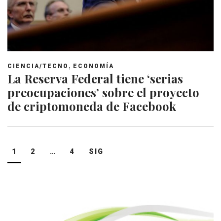
,
CIENCIA/TECNO
ECONOMÍA
La Reserva Federal tiene ‘serias
preocupaciones’ sobre el proyecto
de criptomoneda de Facebook
Navegación
1
2
…
4
SIG
de
entradas