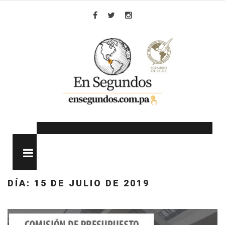
Skip
to
Facebook
Twitter
Instagram
content
MENU
DÍA:
15 DE JULIO DE 2019