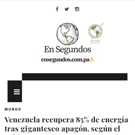
Skip
to
Facebook
Twitter
Instagram
content
MENU
MUNDO
Venezuela recupera 85% de energía
tras gigantesco apagón, según el