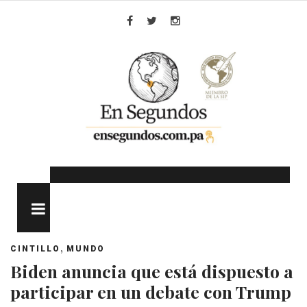
Skip
to
Facebook
Twitter
Instagram
content
MENU
,
CINTILLO
MUNDO
Biden anuncia que está dispuesto a
participar en un debate con Trump