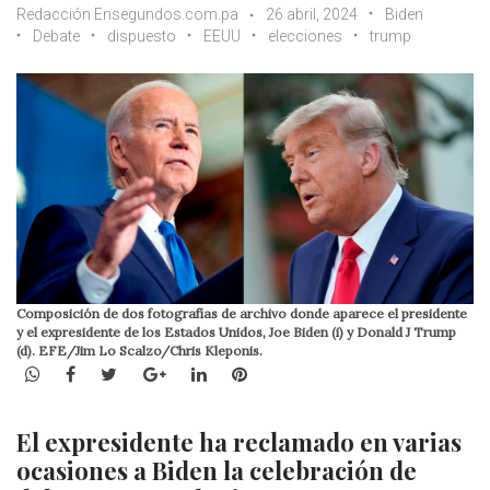
Redacción Ensegundos.com.pa
26 abril, 2024
Biden
Debate
dispuesto
EEUU
elecciones
trump
Composición de dos fotografías de archivo donde aparece el presidente
y el expresidente de los Estados Unidos, Joe Biden (i) y Donald J Trump
(d). EFE/Jim Lo Scalzo/Chris Kleponis.
WhatsApp
Facebook
Twitter
Google+
LinkedIn
Pinterest
El expresidente ha reclamado en varias
ocasiones a Biden la celebración de