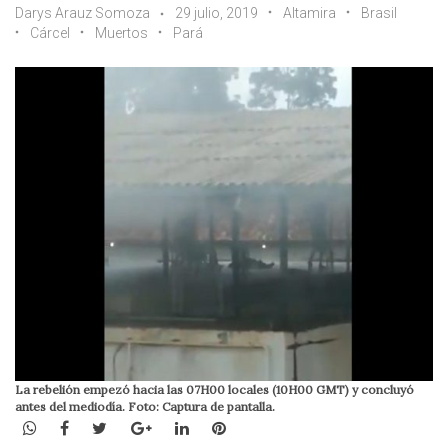
Darys Arauz Somoza
29 julio, 2019
Altamira
Brasil
Cárcel
Muertos
Pará
La rebelión empezó hacia las 07H00 locales (10H00 GMT) y concluyó
antes del mediodía. Foto: Captura de pantalla.
WhatsApp
Facebook
Twitter
Google+
LinkedIn
Pinterest