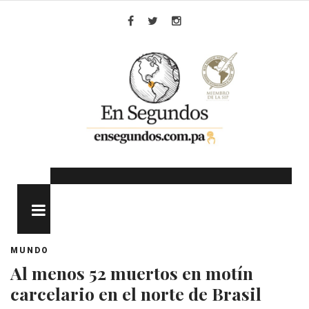
Skip
to
Facebook
Twitter
Instagram
content
MENU
MUNDO
Al menos 52 muertos en motín
carcelario en el norte de Brasil