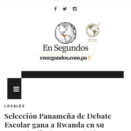
Skip
to
Facebook
Twitter
Instagram
content
MENU
LOCALES
Selección Panameña de Debate
Escolar gana a Rwanda en su