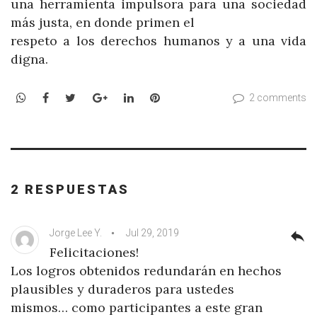
una herramienta impulsora para una sociedad
más justa, en donde primen el
respeto a los derechos humanos y a una vida
digna.
WhatsApp
Facebook
Twitter
Google+
LinkedIn
Pinterest
2 comments
2 RESPUESTAS
Jorge Lee Y.
Jul 29, 2019
reply
Felicitaciones!
Los logros obtenidos redundarán en hechos
plausibles y duraderos para ustedes
mismos… como participantes a este gran