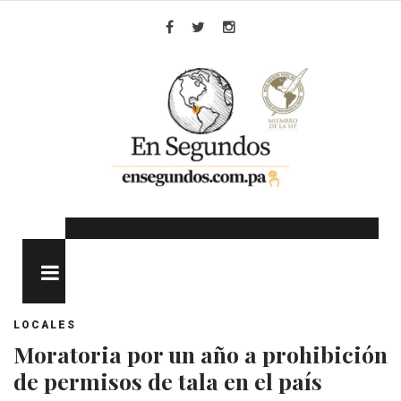
Skip
to
Facebook
Twitter
Instagram
content
MENU
LOCALES
Moratoria por un año a prohibición
de permisos de tala en el país