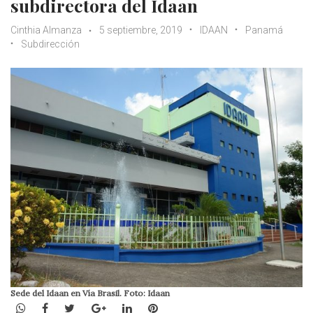
subdirectora del Idaan
Cinthia Almanza
5 septiembre, 2019
IDAAN
Panamá
Subdirección
Sede del Idaan en Vía Brasil. Foto: Idaan
WhatsApp
Facebook
Twitter
Google+
LinkedIn
Pinterest