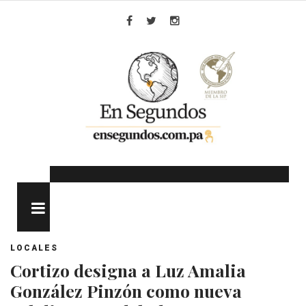
Skip
to
Facebook
Twitter
Instagram
content
MENU
LOCALES
Cortizo designa a Luz Amalia
González Pinzón como nueva