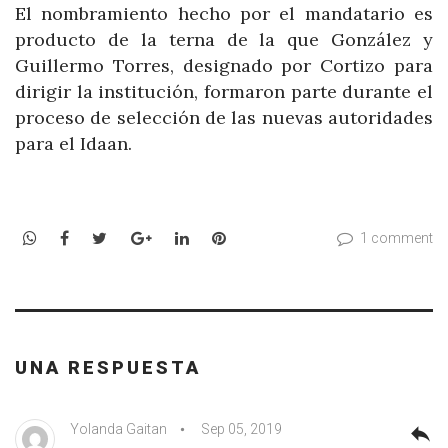
El nombramiento hecho por el mandatario es
producto de la terna de la que González y
Guillermo Torres, designado por Cortizo para
dirigir la institución, formaron parte durante el
proceso de selección de las nuevas autoridades
para el Idaan.
WhatsApp
Facebook
Twitter
Google+
LinkedIn
Pinterest
1 comment
UNA RESPUESTA
Yolanda Gaitan
Sep 05, 2019
reply