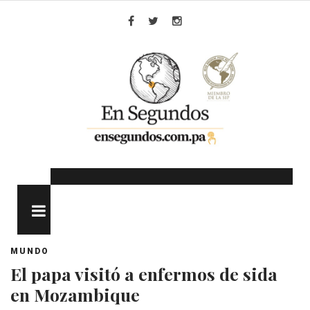
Skip
to
Facebook
Twitter
Instagram
content
MENU
MUNDO
El papa visitó a enfermos de sida
en Mozambique