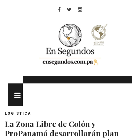
Skip
to
Facebook
Twitter
Instagram
content
MENU
LOGISTICA
La Zona Libre de Colón y
ProPanamá desarrollarán plan