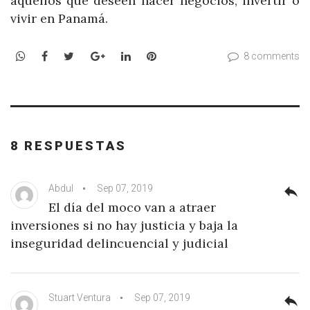
aquellos que deseen hacer negocios, invertir o
vivir en Panamá.
WhatsApp
Facebook
Twitter
Google+
LinkedIn
Pinterest
8 comments
8 RESPUESTAS
Abdul
Sep 07, 2019
reply
El día del moco van a atraer
inversiones si no hay justicia y baja la
inseguridad delincuencial y judicial
Stuart Ventura
Sep 07, 2019
reply