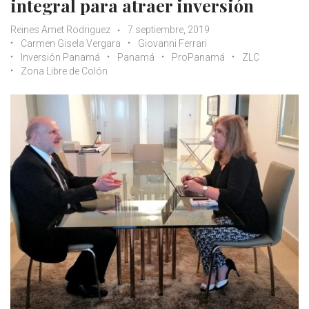
integral para atraer inversión
Reines Amet Rodriguez
7 septiembre, 2019
Carmen Gisela Vergara
Giovanni Ferrari
Inversión Panamá
Panamá
ProPanamá
ZLC
Zona Libre de Colón