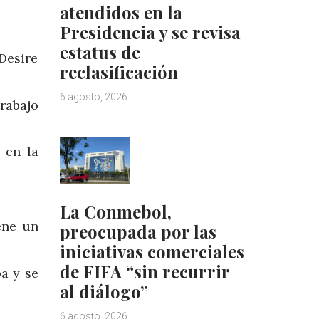
atendidos en la
Presidencia y se revisa
estatus de
 Desire
reclasificación
6 agosto, 2026
rabajo
 en la
La Conmebol,
iene un
preocupada por las
iniciativas comerciales
de FIFA “sin recurrir
a y se
al diálogo”
6 agosto, 2026