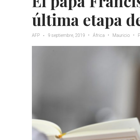
El papa Franci
última etapa de
AFP
9 septiembre, 2019
África
Mauricio