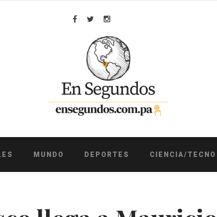
Facebook
Twitter
Instagram
LES
MUNDO
DEPORTES
CIENCIA/TECNO