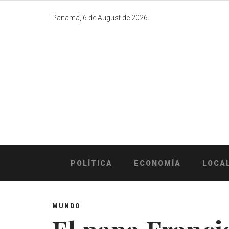
Skip
to
Panamá, 6 de August de 2026.
content
POLÍTICA
ECONOMÍA
LOCA
MUNDO