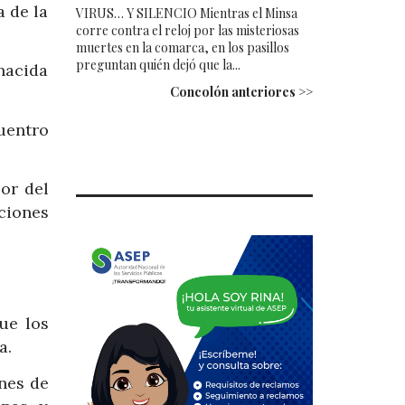
a de la
VIRUS… Y SILENCIO Mientras el Minsa
corre contra el reloj por las misteriosas
muertes en la comarca, en los pasillos
preguntan quién dejó que la...
nacida
Concolón anteriores >>
uentro
sor del
ciones
ue los
a.
ones de