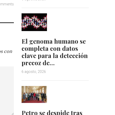
omments
El genoma humano se
completa con datos
os con
clave para la detección
precoz de…
6 agosto, 2026
Petro se despide tras