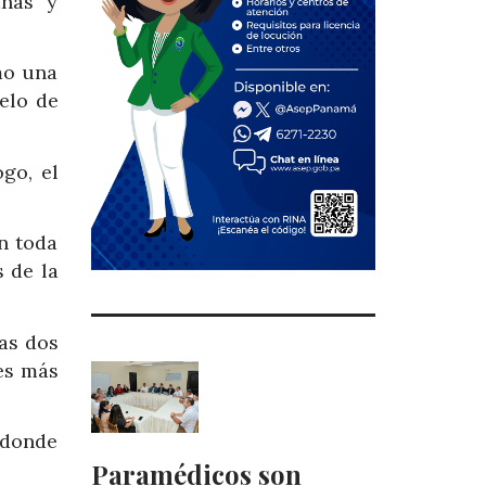
anas y
mo una
elo de
go, el
en toda
s de la
as dos
es más
 donde
Paramédicos son