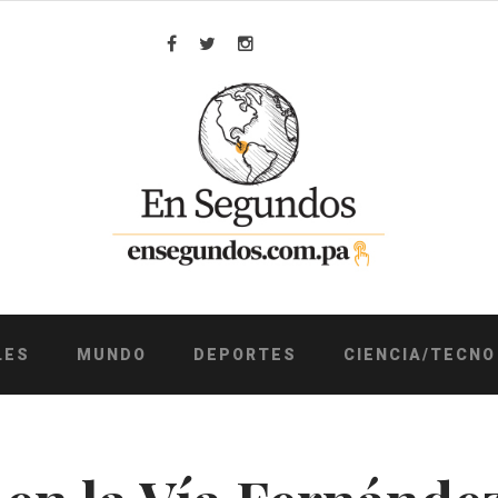
Facebook
Twitter
Instagram
LES
MUNDO
DEPORTES
CIENCIA/TECNO