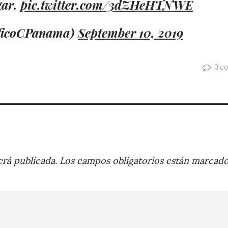
gar.
pic.twitter.com/3dZHeHTNWE
aficoCPanama)
September 10, 2019
0 c
rá publicada.
Los campos obligatorios están marcad