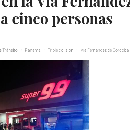
 en la Vía Fernánde
a cinco personas
e Tránsito
Panamá
Triple colisión
Vía Fernández de Córdoba