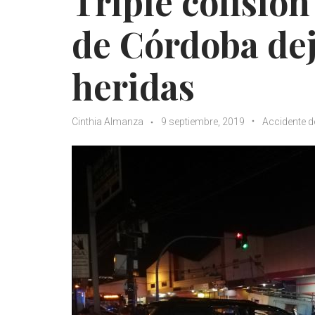
Triple colisión
de Córdoba dej
heridas
Cinthia Almanza
9 septiembre, 2019
Accidente d