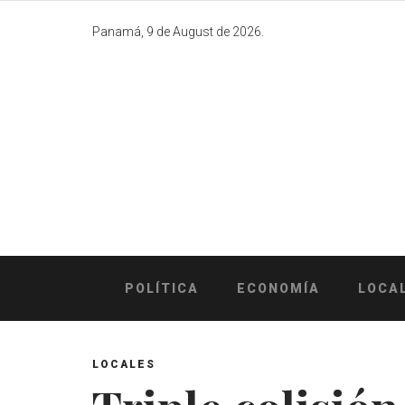
Skip
to
Panamá, 9 de August de 2026.
content
POLÍTICA
ECONOMÍA
LOCA
LOCALES