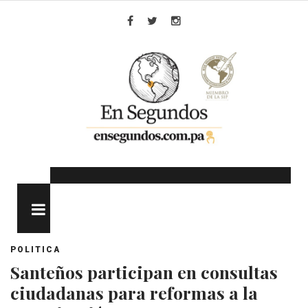
Skip
to
Facebook
Twitter
Instagram
content
MENU
POLITICA
Santeños participan en consultas
ciudadanas para reformas a la