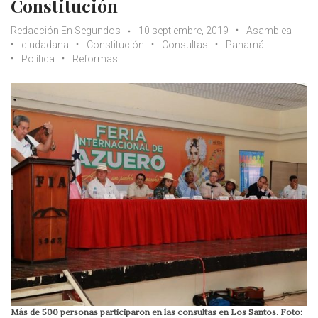
Constitución
Redacción En Segundos
10 septiembre, 2019
Asamblea
ciudadana
Constitución
Consultas
Panamá
Política
Reformas
Más de 500 personas participaron en las consultas en Los Santos. Foto: