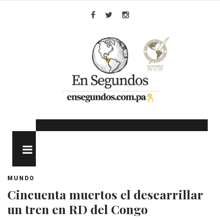
Skip
to
Facebook
Twitter
Instagram
content
MENU
MUNDO
Cincuenta muertos el descarrillar
un tren en RD del Congo