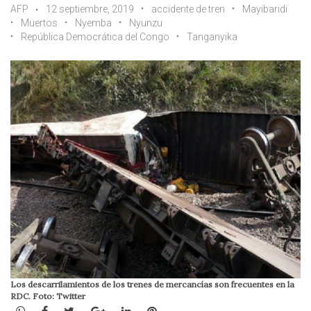
AFP
12 septiembre, 2019
accidente de tren
Mayibaridi
Muertos
Nyemba
Nyunzu
República Democrática del Congo
Tanganyika
Los descarrilamientos de los trenes de mercancías son frecuentes en la
RDC. Foto: Twitter
WhatsApp
Facebook
Twitter
Google+
LinkedIn
Pinterest