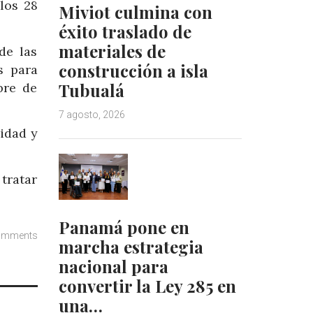
los 28
Miviot culmina con
éxito traslado de
materiales de
de las
construcción a isla
s para
Tubualá
bre de
7 agosto, 2026
lidad y
tratar
Panamá pone en
omments
marcha estrategia
nacional para
convertir la Ley 285 en
una…