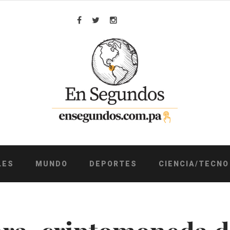
Facebook
Twitter
Instagram
LES
MUNDO
DEPORTES
CIENCIA/TECNO