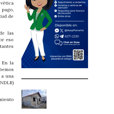
vética
 pago,
itud de
de las
or eso
tantes
 En la
ebemos
 a una
, NDLR)
miento