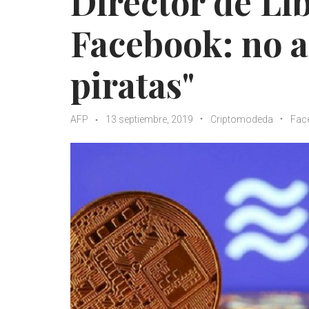
Director de Li
Facebook: no 
piratas"
AFP
13 septiembre, 2019
Criptomodeda
Fac