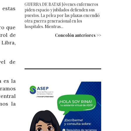
GUERRA DE BATAS Jóvenes enfermeros
 estas
piden espacio y jubilados defienden sus
puestos. La pelea por las plazas encendió
otra guerra generacional en los
hospitales. Mientras...
ro que
rol de
Concolón anteriores >>
Libra,
vel de
 es la
éramos
central
mos la