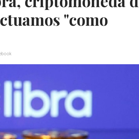
bra, criptomoneda 
actuamos "como
ebook