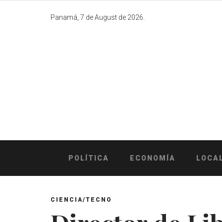
Skip
to
Panamá, 7 de August de 2026.
content
POLÍTICA
ECONOMÍA
LOCA
CIENCIA/TECNO