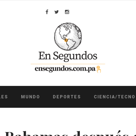
Facebook
Twitter
Instagram
LES
MUNDO
DEPORTES
CIENCIA/TECNO