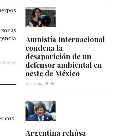
uerpos
n zonas
Amnistía Internacional
gencia
condena la
desaparición de un
defensor ambiental en
omments
oeste de México
5 agosto, 2026
os con
Argentina rehúsa