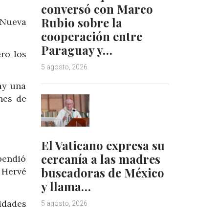
conversó con Marco
Rubio sobre la
 Nueva
cooperación entre
Paraguay y…
ro los
5 agosto, 2026
ay una
nes de
El Vaticano expresa su
cercanía a las madres
pendió
buscadoras de México
 Hervé
y llama…
idades
5 agosto, 2026