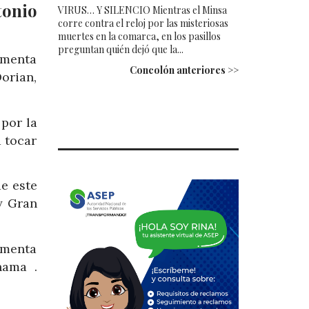
tonio
VIRUS… Y SILENCIO Mientras el Minsa
corre contra el reloj por las misteriosas
muertes en la comarca, en los pasillos
preguntan quién dejó que la...
rmenta
Concolón anteriores >>
Dorian,
por la
 tocar
e este
y Gran
rmenta
hama .