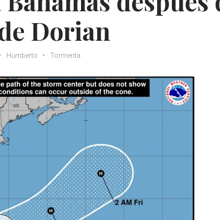
 Bahamas después 
 de Dorian
Humberto
Tormenta