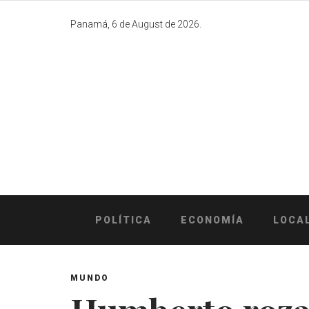
Skip
to
Panamá, 6 de August de 2026.
content
POLÍTICA
ECONOMÍA
LOCA
MUNDO