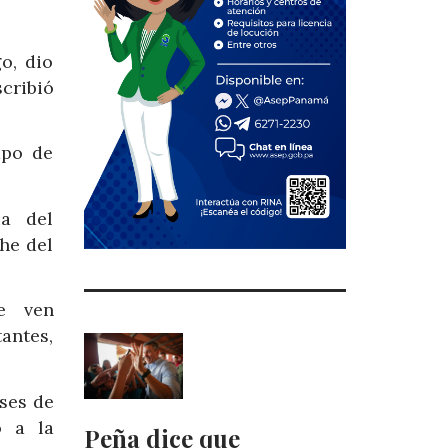
o, dio
scribió
mpo de
a del
he del
e ven
antes,
ses de
o a la
Peña dice que