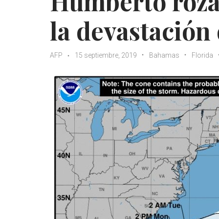
Humberto roza
la devastación
AFP
15 septiembre, 2019
Bahamas
Florida