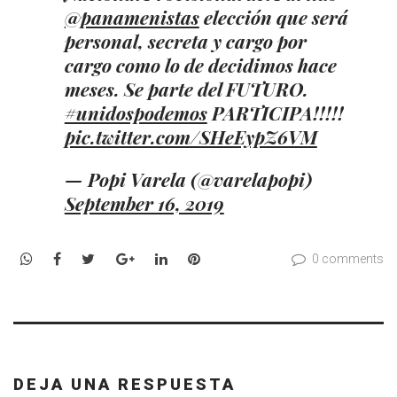
@panamenistas
elección que será
personal, secreta y cargo por
cargo como lo de decidimos hace
meses. Se parte del FUTURO.
#unidospodemos
PARTICIPA!!!!!
pic.twitter.com/SHeEypZ6VM
— Popi Varela (@varelapopi)
September 16, 2019
WhatsApp
Facebook
Twitter
Google+
LinkedIn
Pinterest
0 comments
DEJA UNA RESPUESTA