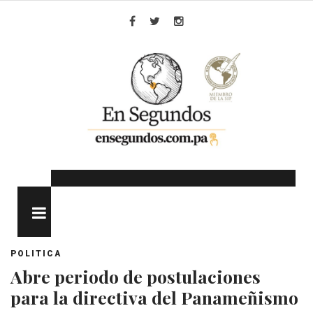
Skip
to
Facebook
Twitter
Instagram
content
MENU
POLITICA
Abre periodo de postulaciones
para la directiva del Panameñismo