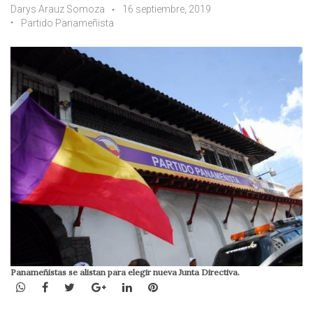
Darys Arauz Somoza
16 septiembre, 2019
Partido Panameñista
Panameñistas se alistan para elegir nueva Junta Directiva.
WhatsApp
Facebook
Twitter
Google+
LinkedIn
Pinterest