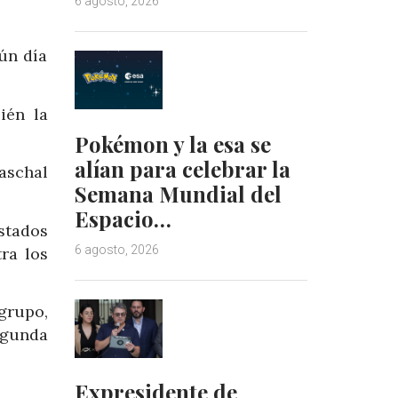
6 agosto, 2026
ún día
ién la
Pokémon y la esa se
alían para celebrar la
aschal
Semana Mundial del
Espacio…
stados
6 agosto, 2026
ra los
grupo,
egunda
Expresidente de