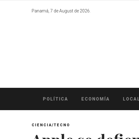
Skip
to
Panamá, 7 de August de 2026.
content
POLÍTICA
ECONOMÍA
LOCA
CIENCIA/TECNO