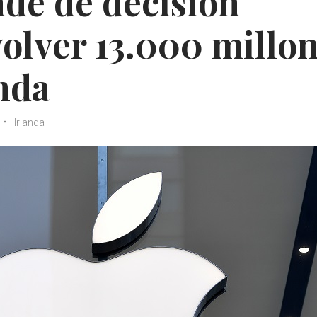
nde de decisión
olver 13.000 millo
anda
Irlanda