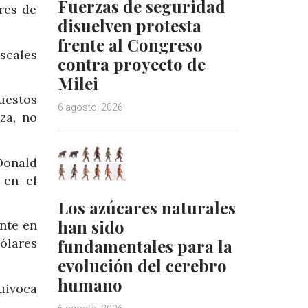
Fuerzas de seguridad
res de
disuelven protesta
frente al Congreso
iscales
contra proyecto de
Milei
uestos
6 agosto, 2026
za, no
Donald
 en el
Los azúcares naturales
han sido
ente en
fundamentales para la
ólares
evolución del cerebro
humano
uivoca