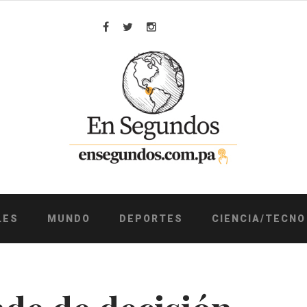
Facebook
Twitter
Instagram
LES
MUNDO
DEPORTES
CIENCIA/TECNO