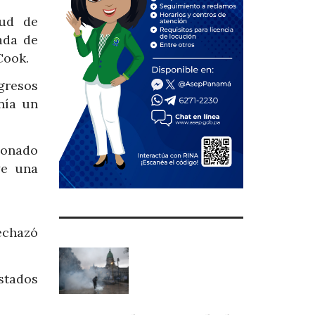
tud de
ada de
Cook.
gresos
nía un
bonado
ye una
rechazó
stados