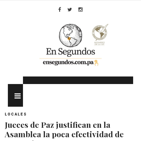
Skip
to
Facebook
Twitter
Instagram
content
MENU
LOCALES
Jueces de Paz justifican en la
Asamblea la poca efectividad de