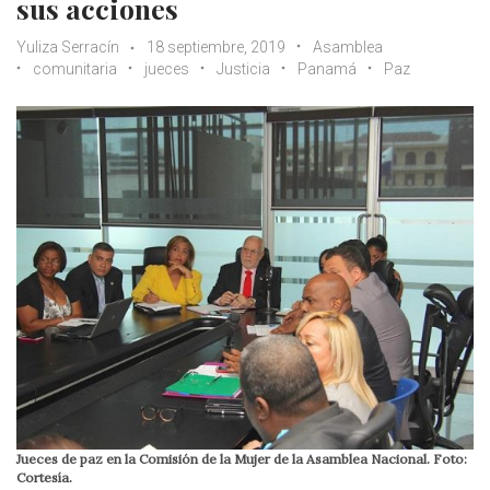
sus acciones
Yuliza Serracín
18 septiembre, 2019
Asamblea
comunitaria
jueces
Justicia
Panamá
Paz
Jueces de paz en la Comisión de la Mujer de la Asamblea Nacional. Foto:
Cortesía.