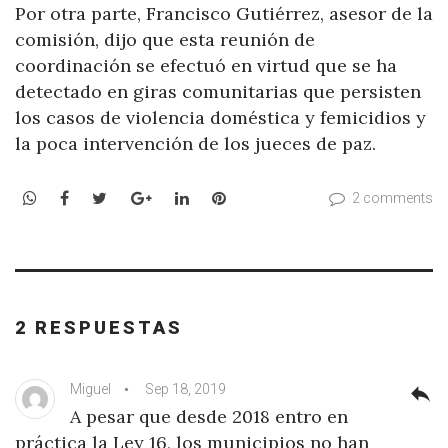
Por otra parte, Francisco Gutiérrez, asesor de la
comisión, dijo que esta reunión de
coordinación se efectuó en virtud que se ha
detectado en giras comunitarias que persisten
los casos de violencia doméstica y femicidios y
la poca intervención de los jueces de paz.
WhatsApp
Facebook
Twitter
Google+
LinkedIn
Pinterest
2 comments
2 RESPUESTAS
Miguel
Sep 18, 2019
reply
A pesar que desde 2018 entro en
práctica la Ley 16, los municipios no han