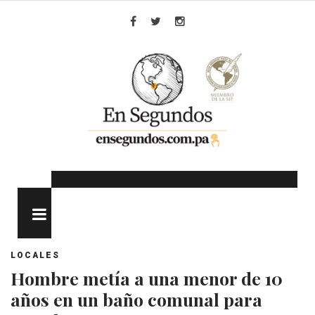
Skip
to
Facebook
Twitter
Instagram
content
MENU
LOCALES
Hombre metía a una menor de 10
años en un baño comunal para